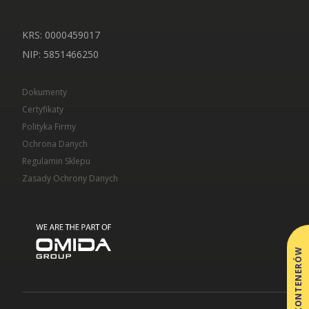
KRS: 0000459017
NIP
: 5851466250
Dokumenty
Certyfikaty
Polityka Firmy
Ochrona Danych
Regulamin Sklepu
Zasady Ochrony Danych
WYCENA KONTENERÓW