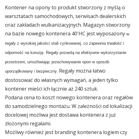
🇵🇱 Polski
7016 ...
Branża budowlana
Kontener na opony to produkt stworzony z myślą o
Kontenery Białystok
Depoty
warsztatach samochodowych, serwisach dealerskich
Branża elektroniczna
🇬🇧 English
Omida Trade rozwija działalność na nowych
Kontenery Bydgoszcz
oraz zakładach wulkanizacyjnych. Magazyn stworzony
rynkach
Współpraca
na bazie nowego kontenera 40'HC jest wyposażony
w
Branża magazynowa
Kontenery Gdańsk
🇨🇳 中国人
regały z wysokiej jakości stali cynkowanej, co zapewnia trwałość i
Od rozmowy do imperium – początki Omida Trade
Branża self-storage
Dla Mediów
odporność na korozję. Regały pozwolą na efektywne wykorzystanie
Kontenery Gdynia
przestrzeni, umożliwiając przechowywanie opon w sposób
Branża spedycyjna
Wietrzenie magazynów! Kontenery teraz w
Regały można łatwo
uporządkowany i bezpieczny.
Kontenery Katowice
MEGAPROMOC...
dostosować do własnych wymagań, a jeden tylko
Branża wulkanizacyjna
kontener mieści ich łącznie aż 240 sztuk.
Kontenery Kielce
Regulamin promocji „Summer Sale z Omida
Podana cena to koszt nowego kontenera oraz regałów
Trade”
Kontenery Kraków
do samodzielnego montażu. W zależności od lokalizacji
docelowej możliwa jest dostawa kontenera z już
Omida Trade na targowym maratonie
Kontenery Lublin
złożonymi regałami.
Możliwy również jest branding kontenera logiem czy
Kontenery Małaszewicze