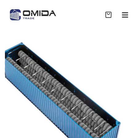
Sklep
Współpraca B2B
Realizacje
Wycena