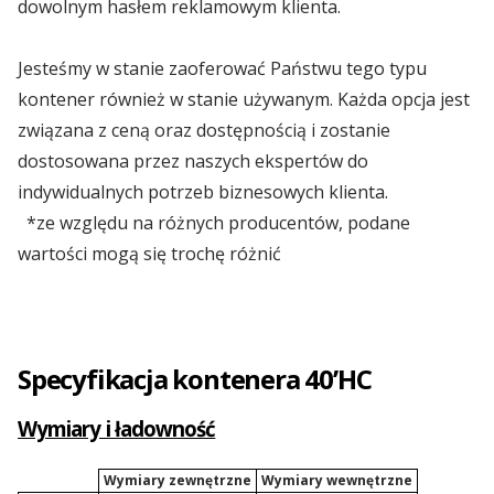
dowolnym hasłem reklamowym klienta.
...więcej artykułów
Kontenery Olsztyn
Jesteśmy w stanie zaoferować Państwu tego typu
kontener również w stanie używanym. Każda opcja jest
Kontenery Opole
związana z ceną oraz dostępnością i zostanie
dostosowana przez naszych ekspertów do
Kontenery Poznań
indywidualnych potrzeb biznesowych klienta.
*ze względu na różnych producentów, podane
Kontenery Rzeszów
wartości mogą się trochę różnić
Kontenery Szczecin
Kontenery Toruń
Specyfikacja kontenera 40’HC
Kontenery Warszawa
Wymiary i ładowność
Kontenery Wrocław
Wymiary zewnętrzne
Wymiary wewnętrzne