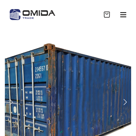
Sklep
Współpraca B2B
Realizacje
Wycena