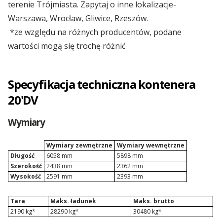
...więcej artykułów
terenie Trójmiasta. Zapytaj o inne lokalizacje-
Warszawa, Wrocław, Gliwice, Rzeszów.
Kontenery Olsztyn
*ze względu na różnych producentów, podane
wartości mogą się trochę różnić
Kontenery Opole
Kontenery Poznań
Specyfikacja techniczna kontenera
20'D
V
Kontenery Rzeszów
Wymiary
Kontenery Szczecin
Wymiary zewnętrzne
Wymiary wewnętrzne
Kontenery Toruń
Długość
6058 mm
5898 mm
Szerokość
2438 mm
2362 mm
Kontenery Warszawa
Wysokość
2591 mm
2393 mm
Tara
Maks. ładunek
Maks. brutto
Kontenery Wrocław
2190 kg*
28290 kg*
30480 kg*