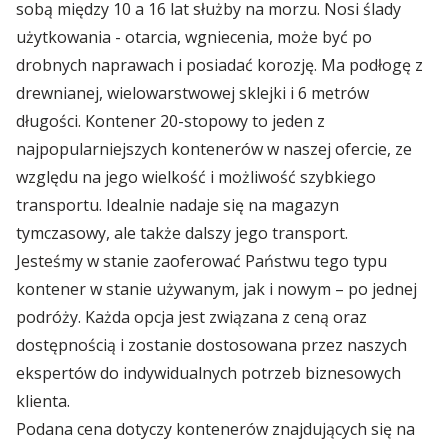
🇵🇱 Polski
7016 ...
sobą między 10 a 16 lat służby na morzu. Nosi ślady
Branża budowlana
Kontenery Białystok
Depoty
użytkowania - otarcia, wgniecenia, może być po
Branża elektroniczna
drobnych naprawach i posiadać korozję. Ma podłogę z
🇬🇧 English
Omida Trade rozwija działalność na nowych
Kontenery Bydgoszcz
rynkach
drewnianej, wielowarstwowej sklejki i 6 metrów
Współpraca
Branża magazynowa
długości. Kontener 20-stopowy to jeden z
Kontenery Gdańsk
🇨🇳 中国人
najpopularniejszych kontenerów w naszej ofercie, ze
Od rozmowy do imperium – początki Omida Trade
Branża self-storage
Dla Mediów
względu na jego wielkość i możliwość szybkiego
Kontenery Gdynia
transportu. Idealnie nadaje się na magazyn
Branża spedycyjna
Wietrzenie magazynów! Kontenery teraz w
tymczasowy, ale także dalszy jego transport.
Kontenery Katowice
MEGAPROMOC...
Jesteśmy w stanie zaoferować Państwu tego typu
Branża wulkanizacyjna
Kontenery Kielce
kontener w stanie używanym, jak i nowym – po jednej
Regulamin promocji „Summer Sale z Omida
podróży. Każda opcja jest związana z ceną oraz
Trade”
Kontenery Kraków
dostępnością i zostanie dostosowana przez naszych
ekspertów do indywidualnych potrzeb biznesowych
Omida Trade na targowym maratonie
Kontenery Lublin
klienta.
Podana cena dotyczy kontenerów znajdujących się na
Kontenery Małaszewicze