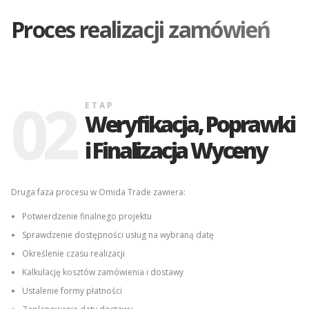
Proces realizacji zamówień
02
ETAP
Weryfikacja, Poprawki
i Finalizacja Wyceny
Druga faza procesu w Omida Trade zawiera:
Potwierdzenie finalnego projektu
Sprawdzenie dostępności usług na wybraną datę
Określenie czasu realizacji
Kalkulację kosztów zamówienia i dostawy
Ustalenie formy płatności