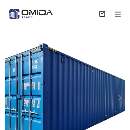
Sklep
Współpraca B2B
Realizacje
Wycena