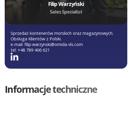
Filip Warzyński
Sales Specialist
Sprzedaż kontenerów morskich oraz magazynowych.
Obsługa Klientów z Polski.
e-mail:
filip.warzynski@omida-vls.com
tel:
+48 789 406 621
Informacje techniczne