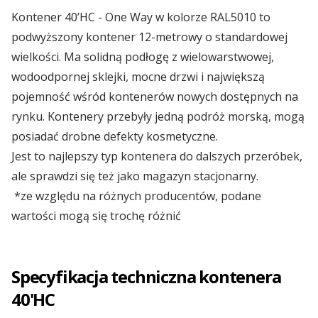
🇵🇱 Polski
rynkach
Branża budowlana
Kontener 40’HC - One Way w kolorze RAL5010 to
Kontenery Białystok
Depoty
podwyższony kontener 12-metrowy o standardowej
Branża elektroniczna
🇬🇧 English
Od rozmowy do imperium – początki Omida Trade
Kontenery Bydgoszcz
wielkości. Ma solidną podłogę z wielowarstwowej,
Współpraca
wodoodpornej sklejki, mocne drzwi i największą
Branża magazynowa
Kontenery Gdańsk
pojemność wśród kontenerów nowych dostępnych na
🇨🇳 中国人
Wietrzenie magazynów! Kontenery teraz w
MEGAPROMOC...
rynku. Kontenery przebyły jedną podróż morską, mogą
Branża self-storage
Dla Mediów
Kontenery Gdynia
posiadać drobne defekty kosmetyczne.
Branża spedycyjna
Jest to najlepszy typ kontenera do dalszych przeróbek,
Regulamin promocji „Summer Sale z Omida
Kontenery Katowice
Trade”
ale sprawdzi się też jako magazyn stacjonarny.
Branża wulkanizacyjna
*ze względu na różnych producentów, podane
Kontenery Kielce
wartości mogą się trochę różnić
Omida Trade na targowym maratonie
Kontenery Kraków
Wynajem kontenerów 40’HC
Specyfikacja techniczna kontenera
Kontenery Lublin
40'HC
...więcej artykułów
Kontenery Małaszewicze