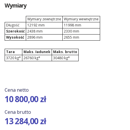
Wymiary
Kontenery Olsztyn
Wymiary zewnętrzne
Wymiary wewnętrzne
Długość
12192 mm
11998 mm
Kontenery Opole
Szerokość
2438 mm
2330 mm
Wysokość
2896 mm
2655 mm
Kontenery Poznań
Tara
Maks. ładunek
Maks. brutto
3720 kg*
26760 kg*
30480 kg*
Kontenery Rzeszów
Kontenery Szczecin
Kontenery Toruń
Cena netto
10 800,00 zł
Kontenery Warszawa
Cena brutto
13 284,00 zł
Kontenery Wrocław