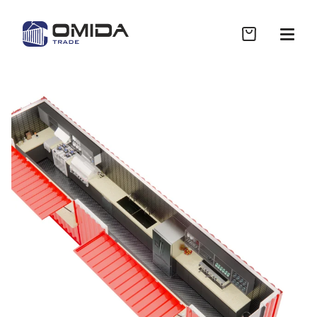
Sklep
Współpraca B2B
Realizacje
Wycena