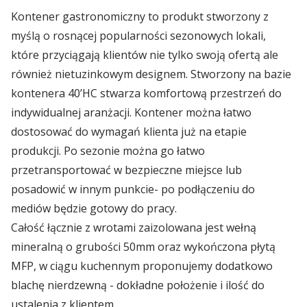
🇵🇱 Polski
rynkach
Branża budowlana
Kontener gastronomiczny to produkt stworzony z
Kontenery Białystok
Depoty
myślą o rosnącej popularności sezonowych lokali,
Branża elektroniczna
🇬🇧 English
Od rozmowy do imperium – początki Omida Trade
Kontenery Bydgoszcz
które przyciągają klientów nie tylko swoją ofertą ale
Współpraca
również nietuzinkowym designem. Stworzony na bazie
Branża magazynowa
Kontenery Gdańsk
kontenera 40’HC stwarza komfortową przestrzeń do
🇨🇳 中国人
Wietrzenie magazynów! Kontenery teraz w
MEGAPROMOC...
indywidualnej aranżacji. Kontener można łatwo
Branża self-storage
Dla Mediów
Kontenery Gdynia
dostosować do wymagań klienta już na etapie
Branża spedycyjna
produkcji. Po sezonie można go łatwo
Regulamin promocji „Summer Sale z Omida
Kontenery Katowice
Trade”
przetransportować w bezpieczne miejsce lub
Branża wulkanizacyjna
posadowić w innym punkcie- po podłączeniu do
Kontenery Kielce
mediów będzie gotowy do pracy.
Omida Trade na targowym maratonie
Całość łącznie z wrotami zaizolowana jest wełną
Kontenery Kraków
mineralną o grubości 50mm oraz wykończona płytą
Wynajem kontenerów 40’HC
MFP, w ciągu kuchennym proponujemy dodatkowo
Kontenery Lublin
blachę nierdzewną - dokładne położenie i ilość do
...więcej artykułów
Kontenery Małaszewicze
ustalenia z klientem.