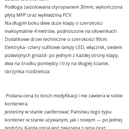
Podłoga zaizolowana styropianem 30mm, wykończona
Kontenery Olsztyn
płytą MFP oraz wykładziną PCV.
Na długim boku dwie duże klapy o szerokości
Kontenery Opole
maksymalnie 4 metrów, podnoszone na siłownikach.
Dodatkowe drzwi techniczne o szerokości 90cm.
Kontenery Poznań
Elektryka- cztery sufitowe lampy LED, włącznik, siedem
podwójnych gniazd- po jednym z każdej strony klapy,
Kontenery Rzeszów
dwa na środku pomiędzy i trzy na długiej ścianie,
skrzynka rozdzielcza.
Kontenery Szczecin
Kontenery Toruń
Podana cena to koszt modyfikacji i nie zawiera w sobie
Kontenery Warszawa
kontenera.
Jesteśmy w stanie zaoferować Państwu tego typu
Kontenery Wrocław
kontener w stanie używanym, jak i nowym — po jednej
podróży. Każda opcja jest związana z ceną oraz