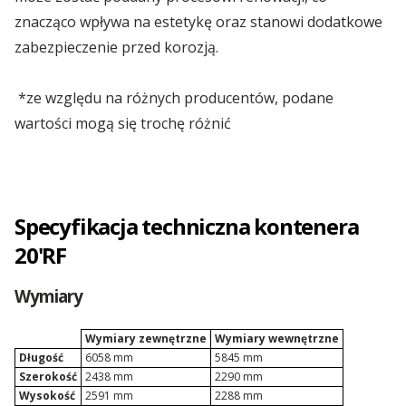
znacząco wpływa na estetykę oraz stanowi dodatkowe
Kontenery Olsztyn
zabezpieczenie przed korozją.
Kontenery Opole
*ze względu na różnych producentów, podane
wartości mogą się trochę różnić
Kontenery Poznań
Kontenery Rzeszów
Specyfikacja techniczna kontenera
Kontenery Szczecin
20'RF
Kontenery Toruń
Wymiary
Kontenery Warszawa
Wymiary zewnętrzne
Wymiary wewnętrzne
Długość
6058 mm
5845 mm
Kontenery Wrocław
Szerokość
2438 mm
2290 mm
Wysokość
2591 mm
2288 mm