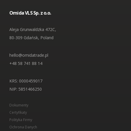
Omida VLS Sp. z o.o.
Aleja Grunwaldzka 472C,
80-309 Gdańsk, Poland
hello@omidatrade.pl
+48 58 741 88 14
KRS: 0000459017
NIP
: 5851466250
Dokumenty
Certyfikaty
Polityka Firmy
Ochrona Danych