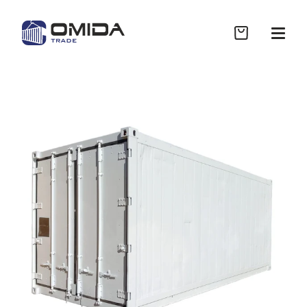
Sklep
Współpraca B2B
Realizacje
Wycena