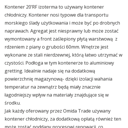
🇵🇱 Polski
rynkach
Branża budowlana
Kontener 20’RF izoterma to używany kontener
Kontenery Białystok
Depoty
chłodniczy. Kontener nosi typowe dla transportu
Branża elektroniczna
🇬🇧 English
Od rozmowy do imperium – początki Omida Trade
Kontenery Bydgoszcz
morskiego ślady użytkowania i może być po drobnych
Współpraca
naprawach. Agregat jest niesprawny lub może zostać
Branża magazynowa
Kontenery Gdańsk
wymontowany a front zaślepiony płytą warstwową z
🇨🇳 中国人
Wietrzenie magazynów! Kontenery teraz w
MEGAPROMOC...
rdzeniem z piany o grubości 60mm. Wnętrze jest
Branża self-storage
Dla Mediów
Kontenery Gdynia
wykonane ze stali nierdzewnej, którą łatwo utrzymać w
Branża spedycyjna
czystości. Podłoga w tym kontenerze to aluminiowy
Regulamin promocji „Summer Sale z Omida
Kontenery Katowice
Trade”
gretting. Idealnie nadaje się na dodatkową
Branża wulkanizacyjna
powierzchnię magazynową- dzięki izolacji wahania
Kontenery Kielce
temperatur na zewnątrz będą miały znacznie
Omida Trade na targowym maratonie
łagodniejszy wpływ na materiały znajdujące się w
Kontenery Kraków
środku.
Wynajem kontenerów 40’HC
Jak każdy oferowany przez Omida Trade używany
Kontenery Lublin
kontener chłodniczy, za dodatkową opłatą również ten
...więcej artykułów
Kontenery Małaszewicze
może zostać poddany procesowi renowacji, co