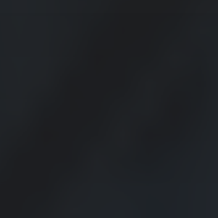
...więcej artykułów
Kontenery Olsztyn
Kontenery Opole
Kontenery Poznań
Kontenery Rzeszów
Kontenery Szczecin
Kontenery Toruń
Kontenery Warszawa
Kontenery Wrocław