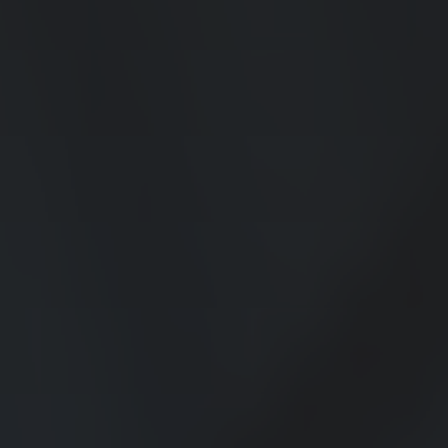
🇵🇱 Polski
7016 ...
Branża budowlana
Kontenery Białystok
Depoty
Branża elektroniczna
🇬🇧 English
Omida Trade rozwija działalność na nowych
Kontenery Bydgoszcz
rynkach
Współpraca
Branża magazynowa
Kontenery Gdańsk
🇨🇳 中国人
Od rozmowy do imperium – początki Omida Trade
Branża self-storage
Dla Mediów
Kontenery Gdynia
Branża spedycyjna
Wietrzenie magazynów! Kontenery teraz w
Kontenery Katowice
MEGAPROMOC...
Branża wulkanizacyjna
Kontenery Kielce
Regulamin promocji „Summer Sale z Omida
Trade”
Kontenery Kraków
Omida Trade na targowym maratonie
Kontenery Lublin
Kontenery Małaszewicze