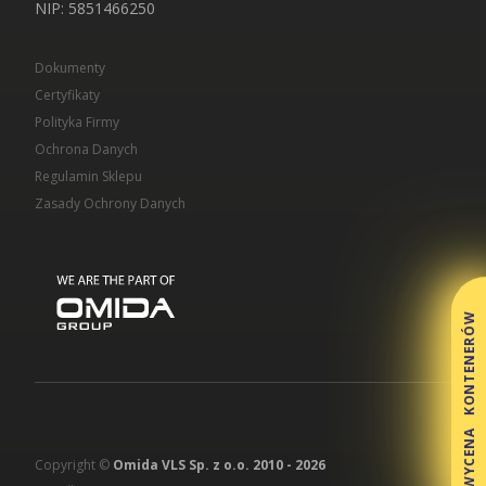
...więcej artykułów
NIP
: 5851466250
Kontenery Olsztyn
Dokumenty
Certyfikaty
Kontenery Opole
Polityka Firmy
Ochrona Danych
Kontenery Poznań
Regulamin Sklepu
Zasady Ochrony Danych
Kontenery Rzeszów
Kontenery Szczecin
WYCENA KONTENERÓW
Kontenery Toruń
Kontenery Warszawa
Kontenery Wrocław
Copyright ©
Omida VLS Sp. z o.o. 2010 -
2026