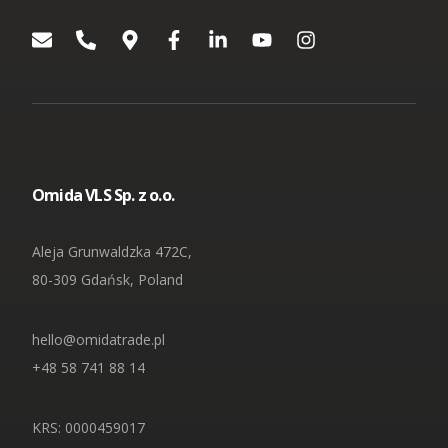
🇵🇱 Polski
7016 ...
Branża budowlana
Kontenery Białystok
Depoty
Branża elektroniczna
🇬🇧 English
Omida Trade rozwija działalność na nowych
Kontenery Bydgoszcz
rynkach
Współpraca
Branża magazynowa
Kontenery Gdańsk
🇨🇳 中国人
Od rozmowy do imperium – początki Omida Trade
Branża self-storage
Dla Mediów
Kontenery Gdynia
Omida VLS Sp. z o.o.
Branża spedycyjna
Wietrzenie magazynów! Kontenery teraz w
Kontenery Katowice
MEGAPROMOC...
Aleja Grunwaldzka 472C,
Branża wulkanizacyjna
80-309 Gdańsk, Poland
Kontenery Kielce
Regulamin promocji „Summer Sale z Omida
Trade”
Kontenery Kraków
hello@omidatrade.pl
+48 58 741 88 14
Omida Trade na targowym maratonie
Kontenery Lublin
KRS: 0000459017
Kontenery Małaszewicze