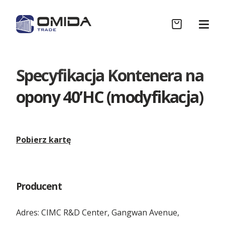
Specyfikacja Kontenera na
Sklep
opony 40’HC (modyfikacja)
Współpraca B2B
Pobierz kartę
Realizacje
Producent
Wycena
Adres: CIMC R&D Center, Gangwan Avenue,