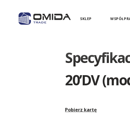
SKLEP
WSPÓŁPRA
Specyfika
20’DV (mod
Pobierz kartę