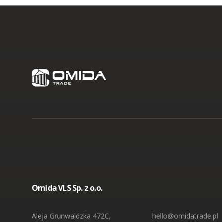
Omida VLS Sp. z o.o.
Aleja Grunwaldzka 472C,
hello@omidatrade.pl