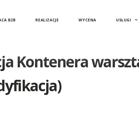
CA B2B
REALIZACJE
WYCENA
USŁUGI
cja Kontenera warsz
yfikacja)