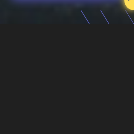
Realizujemy sprzedaż oraz
dystrybucję kontenerów w
Sławkowie oraz okolicach.
Oferujemy magazynowanie,
transport oraz personalizację