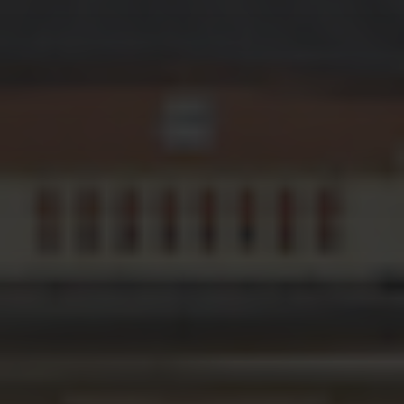
🇵🇱 Polski
7016 ...
Branża budowlana
Kontenery Białystok
Depoty
Branża elektroniczna
🇬🇧 English
Omida Trade rozwija działalność na nowych
Kontenery Bydgoszcz
rynkach
Współpraca
Branża magazynowa
Kontenery Gdańsk
🇨🇳 中国人
Od rozmowy do imperium – początki Omida Trade
Branża self-storage
Dla Mediów
Kontenery Gdynia
Branża spedycyjna
Wietrzenie magazynów! Kontenery teraz w
Kontenery Katowice
MEGAPROMOC...
Branża wulkanizacyjna
Kontenery Kielce
Regulamin promocji „Summer Sale z Omida
Trade”
Kontenery Kraków
Omida Trade na targowym maratonie
Kontenery Lublin
Kontenery Małaszewicze