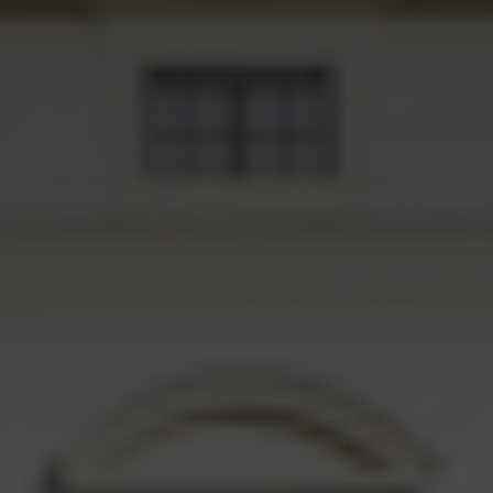
...więcej artykułów
Kontenery Olsztyn
Kontenery Opole
Kontenery Poznań
Kontenery Rzeszów
Kontenery Szczecin
Kontenery Toruń
Kontenery Warszawa
Kontenery Wrocław