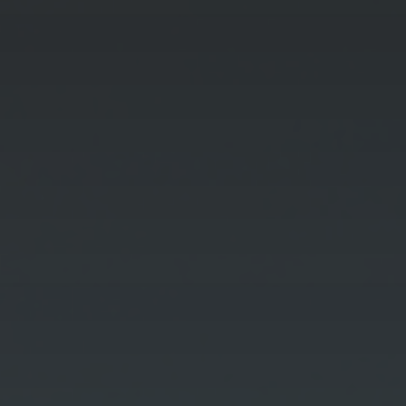
🇵🇱 Polski
rynkach
Branża budowlana
Kontenery Białystok
Depoty
Branża elektroniczna
🇬🇧 English
Od rozmowy do imperium – początki Omida Trade
Kontenery Bydgoszcz
Współpraca
Branża magazynowa
Kontenery Gdańsk
🇨🇳 中国人
Wietrzenie magazynów! Kontenery teraz w
MEGAPROMOC...
Branża self-storage
Dla Mediów
Kontenery Gdynia
Branża spedycyjna
Regulamin promocji „Summer Sale z Omida
Kontenery Katowice
Trade”
Branża wulkanizacyjna
Kontenery Kielce
Omida Trade na targowym maratonie
Kontenery Kraków
Wynajem kontenerów 40’HC
Kontenery Lublin
...więcej artykułów
Kontenery Małaszewicze