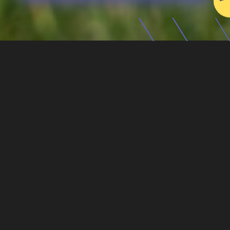
Realizujemy sprzedaż oraz
dystrybucję kontenerów w
Kłajpedzie oraz okolicach.
Oferujemy magazynowanie,
transport oraz personalizację