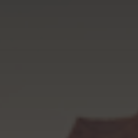
Kontenery Olsztyn
Kontenery Opole
Kontenery Poznań
Kontenery Rzeszów
Kontenery Szczecin
Kontenery Toruń
Kontenery Warszawa
Kontenery Wrocław