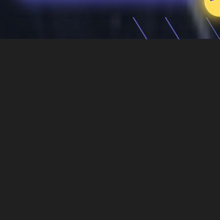
Realizujemy sprzedaż oraz
dystrybucję kontenerów w
Hamburgu oraz okolicach.
Oferujemy magazynowanie,
transport oraz personalizację