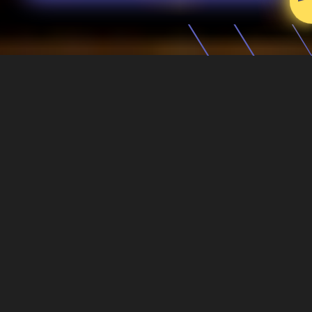
Realizujemy sprzedaż oraz
dystrybucję kontenerów w
Duisburgu oraz okolicach.
Oferujemy magazynowanie,
transport oraz personalizację