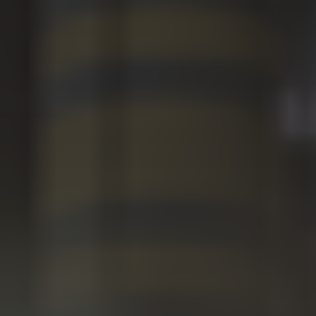
Kontenery Olsztyn
Kontenery Opole
Kontenery Poznań
Kontenery Rzeszów
Kontenery Szczecin
Kontenery Toruń
Kontenery Warszawa
Kontenery Wrocław