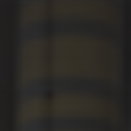
🇵🇱 Polski
rynkach
Branża budowlana
Kontenery Białystok
Depoty
Branża elektroniczna
🇬🇧 English
Od rozmowy do imperium – początki Omida Trade
Kontenery Bydgoszcz
Współpraca
Branża magazynowa
Kontenery Gdańsk
🇨🇳 中国人
Wietrzenie magazynów! Kontenery teraz w
MEGAPROMOC...
Branża self-storage
Dla Mediów
Kontenery Gdynia
Branża spedycyjna
Regulamin promocji „Summer Sale z Omida
Kontenery Katowice
Trade”
Branża wulkanizacyjna
Kontenery Kielce
Omida Trade na targowym maratonie
Kontenery Kraków
Wynajem kontenerów 40’HC
Kontenery Lublin
...więcej artykułów
Kontenery Małaszewicze