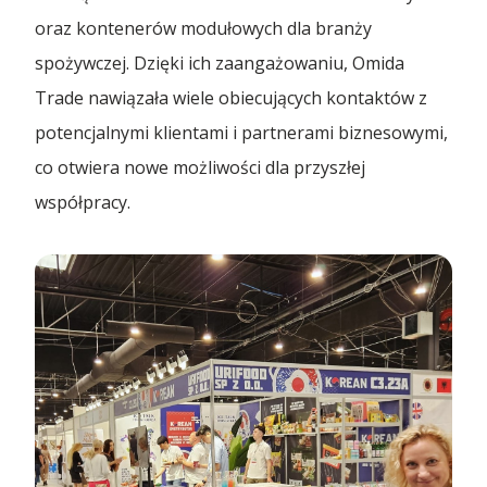
🇵🇱 Polski
rynkach
Branża budowlana
oraz kontenerów modułowych dla branży
Kontenery Białystok
Depoty
spożywczej. Dzięki ich zaangażowaniu, Omida
Branża elektroniczna
🇬🇧 English
Od rozmowy do imperium – początki Omida Trade
Kontenery Bydgoszcz
Trade nawiązała wiele obiecujących kontaktów z
Współpraca
Branża magazynowa
potencjalnymi klientami i partnerami biznesowymi,
Kontenery Gdańsk
🇨🇳 中国人
Wietrzenie magazynów! Kontenery teraz w
co otwiera nowe możliwości dla przyszłej
MEGAPROMOC...
Branża self-storage
Dla Mediów
Kontenery Gdynia
współpracy.
Branża spedycyjna
Regulamin promocji „Summer Sale z Omida
Kontenery Katowice
Trade”
Branża wulkanizacyjna
Kontenery Kielce
Omida Trade na targowym maratonie
Kontenery Kraków
Wynajem kontenerów 40’HC
Kontenery Lublin
...więcej artykułów
Kontenery Małaszewicze