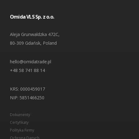
Omida 7R Solutions Sp. z o.o.
Omida Iberica SL
Omida Finance Sp. z o.o.
Omida VLS Sp. z o.o.
Omida Shared Services Center Sp. z o.o.
Aleja Grunwaldzka 472C,
80-309 Gdańsk, Poland
hello@omidatrade.pl
+48 58 741 88 14
KRS: 0000459017
NIP
: 5851466250
Dokumenty
Certyfikaty
Polityka Firmy
Ochrona Danych