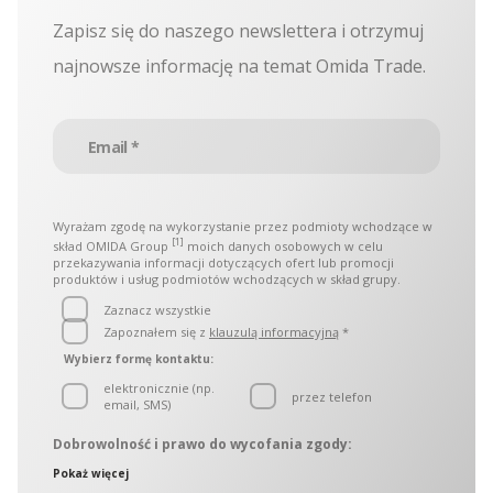
Zapisz się do naszego newslettera i otrzymuj
najnowsze informację na temat Omida Trade.
Wyrażam zgodę na wykorzystanie przez podmioty wchodzące w
[1]
skład OMIDA Group
moich danych osobowych w celu
przekazywania informacji dotyczących ofert lub promocji
produktów i usług podmiotów wchodzących w skład grupy.
Zaznacz wszystkie
Zapoznałem się z
klauzulą informacyjną
*
Wybierz formę kontaktu:
elektronicznie (np.
przez telefon
email, SMS)
Dobrowolność i prawo do wycofania zgody:
Administratorami danych osobowych są podmioty
Pokaż więcej
wchodzące w skład OMIDA Group, zwane w dalszej części