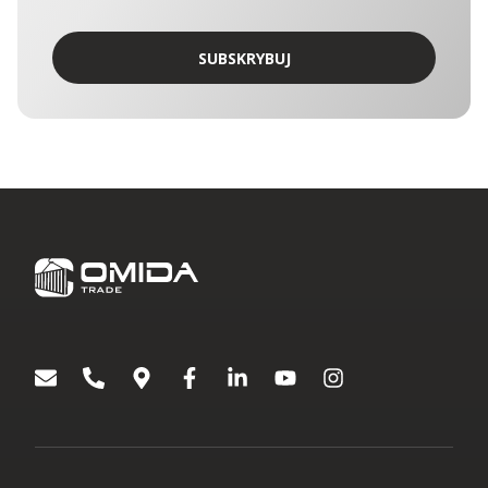
łącznie „Administratorami. Administratorzy wyznaczyli
wspólny punkt kontaktowy, który obsługuje Inspektor ochrony
danych OMIDA Group. W sprawach ochrony danych
SUBSKRYBUJ
osobowych można się kontaktować z Administratorami:
korespondencyjnie – kierując zapytania na adres Aleja
Grunwaldzka 472C, 80-309 Gdańsk
drogą korespondencji elektronicznej na adres:
iodo@omida.pl
Wyrażenie zgody jest dobrowolne. W dowolnym momencie
możesz wycofać swoją zgodę lub sprzeciwić się
przetwarzaniu Twoich danych osobowych w celach
dotyczących marketingu bezpośredniego. W zakresie w jakim
zgoda została wycofana, nie będziemy mogli kontaktować się
z Tobą aby przekazać Ci informacje lub wskazówki dotyczące
produktów lub usług Omida Group. Wyrażenie lub
niewyrażenie zgody nie ma wpływu na jakiekolwiek inne zgody
wyrażone w przeszłości lub takie, które zostaną wyrażone w
przyszłości. Każda zgoda pozostaje ważna do czasu
wycofania.
[1]
Podmioty wchodzące w skład OMIDA Group:
OMIDA Group S.A.
Omida VLS Sp. z o.o.
Omida Sea And Air S.A.
Omida Solutions Sp. z o.o.