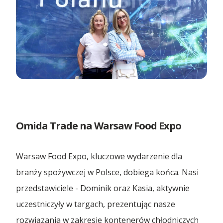
Usługi
Branding kontenerów
Blog
Kontenery chłodnicze
Najtańszy kontener 20’ – używany kontener 20’DV
Firma
od...
Modyfikacje kontenerów
Omida Trade na Warsaw Food Expo
Kontenery dla Gmin w ramach programu Ochrony
Poznaj Nas
Ludno...
Kontakt
Składowanie kontenerów
Warsaw Food Expo, kluczowe wydarzenie dla
branży spożywczej w Polsce, dobiega końca. Nasi
Branże
Promocja 40’HC ONE WAY – nowy kontener w RAL
7016 ...
przedstawiciele - Dominik oraz Kasia, aktywnie
Transport kontenerów
PL
Branża automotive
uczestniczyły w targach, prezentując nasze
Miejscowości
Omida Trade rozwija działalność na nowych
rozwiązania w zakresie kontenerów chłodniczych
Wynajem kontenerów