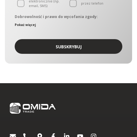
elektronicznie (np.
przez telefon
email, SMS)
Dobrowolność i prawo do wycofania zgody:
Administratorami danych osobowych są podmioty
Pokaż więcej
wchodzące w skład OMIDA Group, zwane w dalszej części
łącznie „Administratorami. Administratorzy wyznaczyli
wspólny punkt kontaktowy, który obsługuje Inspektor ochrony
danych OMIDA Group. W sprawach ochrony danych
SUBSKRYBUJ
osobowych można się kontaktować z Administratorami:
korespondencyjnie – kierując zapytania na adres Aleja
Grunwaldzka 472C, 80-309 Gdańsk
drogą korespondencji elektronicznej na adres:
iodo@omida.pl
Wyrażenie zgody jest dobrowolne. W dowolnym momencie
możesz wycofać swoją zgodę lub sprzeciwić się
przetwarzaniu Twoich danych osobowych w celach
dotyczących marketingu bezpośredniego. W zakresie w jakim
zgoda została wycofana, nie będziemy mogli kontaktować się
z Tobą aby przekazać Ci informacje lub wskazówki dotyczące
produktów lub usług Omida Group. Wyrażenie lub
niewyrażenie zgody nie ma wpływu na jakiekolwiek inne zgody
wyrażone w przeszłości lub takie, które zostaną wyrażone w
przyszłości. Każda zgoda pozostaje ważna do czasu
wycofania.