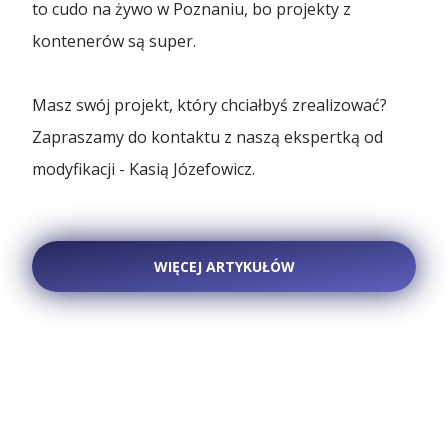
...więcej artykułów
to cudo na żywo w Poznaniu, bo projekty z
kontenerów są super.
Kontenery Olsztyn
Kontenery Opole
Masz swój projekt, który chciałbyś zrealizować?
Zapraszamy do kontaktu z naszą ekspertką od
Kontenery Poznań
modyfikacji - Kasią Józefowicz.
Kontenery Rzeszów
Kontenery Szczecin
WIĘCEJ ARTYKUŁÓW
Kontenery Toruń
Kontenery Warszawa
Kontenery Wrocław