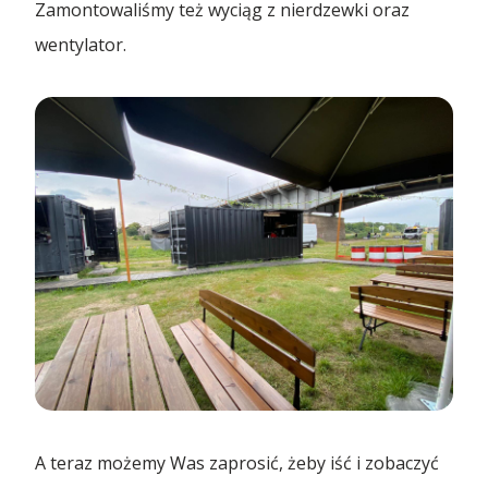
🇵🇱 Polski
7016 ...
Zamontowaliśmy też wyciąg z nierdzewki oraz
Branża budowlana
Kontenery Białystok
Depoty
wentylator.
Branża elektroniczna
🇬🇧 English
Omida Trade rozwija działalność na nowych
Kontenery Bydgoszcz
rynkach
Współpraca
Branża magazynowa
Kontenery Gdańsk
🇨🇳 中国人
Od rozmowy do imperium – początki Omida Trade
Branża self-storage
Dla Mediów
Kontenery Gdynia
Branża spedycyjna
Wietrzenie magazynów! Kontenery teraz w
Kontenery Katowice
MEGAPROMOC...
Branża wulkanizacyjna
Kontenery Kielce
Regulamin promocji „Summer Sale z Omida
Trade”
Kontenery Kraków
Omida Trade na targowym maratonie
Kontenery Lublin
A teraz możemy Was zaprosić, żeby iść i zobaczyć
Kontenery Małaszewicze