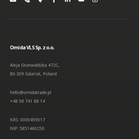
[1]
Podmioty wchodzące w skład OMIDA Group:
OMIDA Group S.A.
Omida VLS Sp. z o.o.
Omida Sea And Air S.A.
Omida Solutions Sp. z o.o.
Omida 7R Solutions Sp. z o.o.
Omida Iberica SL
Omida Finance Sp. z o.o.
Omida VLS Sp. z o.o.
Omida Shared Services Center Sp. z o.o.
Aleja Grunwaldzka 472C,
80-309 Gdańsk, Poland
hello@omidatrade.pl
+48 58 741 88 14
KRS: 0000459017
NIP
: 5851466250