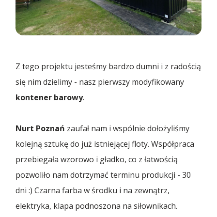
Usługi
Branding kontenerów
Blog
Z tego projektu jesteśmy bardzo dumni i z radością
się nim dzielimy - nasz pierwszy modyfikowany
Kontenery chłodnicze
Kontenerowe łamigłówki – poznaj Zespół
kontener barowy
.
Firma
Rozwiązywac...
Modyfikacje kontenerów
Nurt Poznań
zaufał nam i wspólnie dołożyliśmy
Najtańszy kontener 20’ – używany kontener 20’DV
Poznaj Nas
od...
Kontakt
kolejną sztukę do już istniejącej floty. Współpraca
Składowanie kontenerów
przebiegała wzorowo i gładko, co z łatwością
Branże
Kontenery dla Gmin w ramach programu Ochrony
pozwoliło nam dotrzymać terminu produkcji - 30
Ludno...
Transport kontenerów
PL
dni :) Czarna farba w środku i na zewnątrz,
Branża automotive
Miejscowości
elektryka, klapa podnoszona na siłownikach.
Promocja 40’HC ONE WAY – nowy kontener w RAL
Wynajem kontenerów