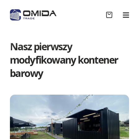
Nasz pierwszy
Sklep
modyfikowany kontener
barowy
Współpraca B2B
Realizacje
Wycena