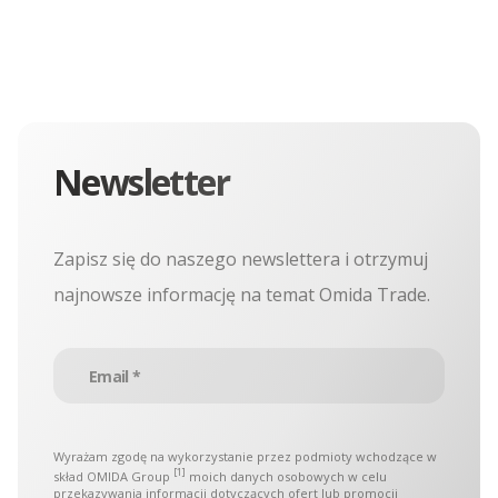
Kontenery Olsztyn
Kontenery Opole
Kontenery Poznań
Newsletter
Kontenery Rzeszów
Zapisz się do naszego newslettera i otrzymuj
Kontenery Szczecin
najnowsze informację na temat Omida Trade.
Kontenery Toruń
Kontenery Warszawa
Kontenery Wrocław
Wyrażam zgodę na wykorzystanie przez podmioty wchodzące w
[1]
skład OMIDA Group
moich danych osobowych w celu
przekazywania informacji dotyczących ofert lub promocji