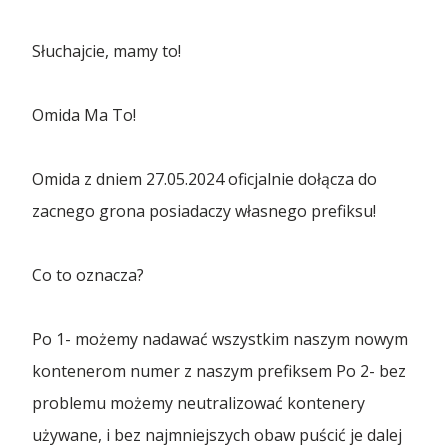
Usługi
Słuchajcie, mamy to!
Branding kontenerów
Omida Ma To!
Blog
Kontenery chłodnicze
Omida z dniem 27.05.2024 oficjalnie dołącza do
Najtańszy kontener 20’ – używany kontener 20’DV
Firma
od...
zacnego grona posiadaczy własnego prefiksu!
Modyfikacje kontenerów
Kontenery dla Gmin w ramach programu Ochrony
Co to oznacza?
Poznaj Nas
Ludno...
Kontakt
Składowanie kontenerów
Po 1- możemy nadawać wszystkim naszym nowym
Branże
Promocja 40’HC ONE WAY – nowy kontener w RAL
kontenerom numer z naszym prefiksem Po 2- bez
7016 ...
Transport kontenerów
PL
problemu możemy neutralizować kontenery
Branża automotive
Miejscowości
używane, i bez najmniejszych obaw puścić je dalej
Omida Trade rozwija działalność na nowych
Wynajem kontenerów