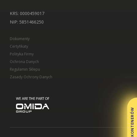
KRS: 0000459017
NIP
: 5851466250
Dokumenty
Certyfikaty
Polityka Firmy
Ochrona Danych
Regulamin Sklepu
Zasady Ochrony Danych
WYCENA KONTENERÓW