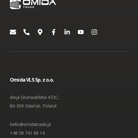
z Tobą aby przekazać Ci informacje lub wskazówki dotyczące
produktów lub usług Omida Group. Wyrażenie lub
niewyrażenie zgody nie ma wpływu na jakiekolwiek inne zgody
wyrażone w przeszłości lub takie, które zostaną wyrażone w
przyszłości. Każda zgoda pozostaje ważna do czasu
wycofania.
[1]
Podmioty wchodzące w skład OMIDA Group:
OMIDA Group S.A.
Omida VLS Sp. z o.o.
Omida Sea And Air S.A.
Omida Solutions Sp. z o.o.
Omida 7R Solutions Sp. z o.o.
Omida Iberica SL
Omida Finance Sp. z o.o.
Omida VLS Sp. z o.o.
Omida Shared Services Center Sp. z o.o.
Aleja Grunwaldzka 472C,
80-309 Gdańsk, Poland
hello@omidatrade.pl
+48 58 741 88 14