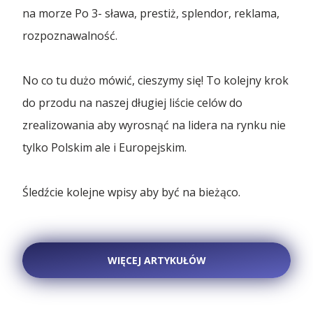
🇵🇱 Polski
rynkach
Branża budowlana
na morze Po 3- sława, prestiż, splendor, reklama,
Kontenery Białystok
Depoty
rozpoznawalność.
Branża elektroniczna
🇬🇧 English
Od rozmowy do imperium – początki Omida Trade
Kontenery Bydgoszcz
Współpraca
Branża magazynowa
No co tu dużo mówić, cieszymy się! To kolejny krok
Kontenery Gdańsk
🇨🇳 中国人
Wietrzenie magazynów! Kontenery teraz w
do przodu na naszej długiej liście celów do
MEGAPROMOC...
Branża self-storage
Dla Mediów
zrealizowania aby wyrosnąć na lidera na rynku nie
Kontenery Gdynia
tylko Polskim ale i Europejskim.
Branża spedycyjna
Regulamin promocji „Summer Sale z Omida
Kontenery Katowice
Trade”
Branża wulkanizacyjna
Śledźcie kolejne wpisy aby być na bieżąco.
Kontenery Kielce
Omida Trade na targowym maratonie
Kontenery Kraków
Wynajem kontenerów 40’HC
WIĘCEJ ARTYKUŁÓW
Kontenery Lublin
...więcej artykułów
Kontenery Małaszewicze