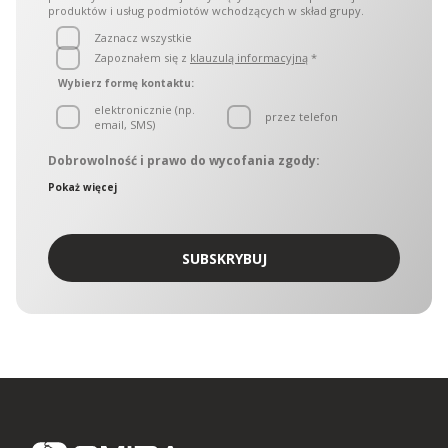
produktów i usług podmiotów wchodzących w skład grupy.
Kontenery Łódź
Zaznacz wszystkie
Zapoznałem się z
klauzulą informacyjną
*
Wybierz formę kontaktu:
elektronicznie (np.
przez telefon
email, SMS)
Dobrowolność i prawo do wycofania zgody:
Administratorami danych osobowych są podmioty
Pokaż więcej
wchodzące w skład OMIDA Group, zwane w dalszej części
łącznie „Administratorami. Administratorzy wyznaczyli
wspólny punkt kontaktowy, który obsługuje Inspektor ochrony
danych OMIDA Group. W sprawach ochrony danych
SUBSKRYBUJ
osobowych można się kontaktować z Administratorami:
korespondencyjnie – kierując zapytania na adres Aleja
Grunwaldzka 472C, 80-309 Gdańsk
drogą korespondencji elektronicznej na adres:
iodo@omida.pl
Wyrażenie zgody jest dobrowolne. W dowolnym momencie
możesz wycofać swoją zgodę lub sprzeciwić się
przetwarzaniu Twoich danych osobowych w celach
dotyczących marketingu bezpośredniego. W zakresie w jakim
zgoda została wycofana, nie będziemy mogli kontaktować się